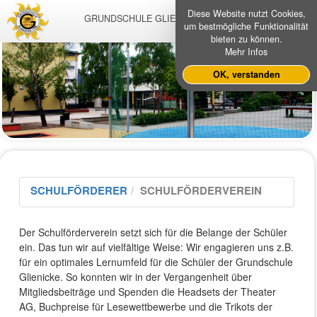
Diese Website nutzt Cookies,
GRUNDSCHULE GLIENICKE NORDBAHN
um bestmögliche Funktionalität
bieten zu können.
Mehr Infos
OK, verstanden
SCHULFÖRDERER
SCHULFÖRDERVEREIN
Der Schulförderverein setzt sich für die Belange der Schüler
ein. Das tun wir auf vielfältige Weise: Wir engagieren uns z.B.
für ein optimales Lernumfeld für die Schüler der Grundschule
Glienicke. So konnten wir in der Vergangenheit über
Mitgliedsbeiträge und Spenden die Headsets der Theater
AG, Buchpreise für Lesewettbewerbe und die Trikots der